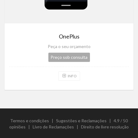
OnePlus
Peça o seu orçamento
Preço sob consulta
INFO
Termos e condições
|
Sugestões e Reclamações
|
4.9 / 50
opiniões
|
Livro de Reclamações
|
Direito de livre resolução