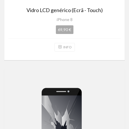
Vidro LCD genérico (Ecrã - Touch)
iPhone 8
69,90 €
INFO